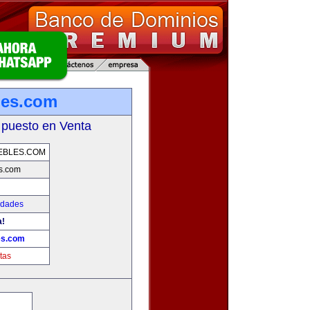
les.com
 puesto en Venta
EBLES.COM
s.com
edades
a!
es.com
tas