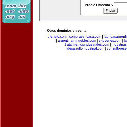
Precio Ofrecido $
Otros dominios en venta:
ofertelo.com
|
comprasencasa.com
|
fabricasargent
|
argentinainmuebles.com
|
e-jovenes.com
|
fa
tratamientosindustriales.com
|
industria
desarrolloindustrial.com
|
consultorese