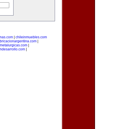
inas.com
|
chileinmuebles.com
bricacionargentina.com
|
smetalurgicas.com
|
ndesarrollo.com
|