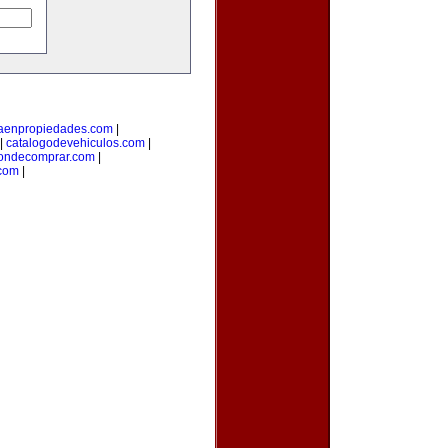
taenpropiedades.com
|
|
catalogodevehiculos.com
|
ondecomprar.com
|
com
|