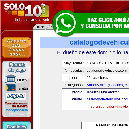
catalogodevehicu
El dueño de este dominio lo ha
Mayusculas:
CATALOGODEVEHICULO
Minusculas:
catalogodevehiculos.com
Longitud:
19 caracteres
Categorias:
AutomÃ³viles y Coches
,
Ma
Precio:
Realizar una oferta!
Visitar!
catalogodevehiculos.com
Serán consideradas ofer
Realizar una Oferta