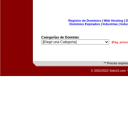
Registro de Dominios
|
Web Hosting
|
D
Dominios Expirados
|
Industrias
|
Indu
Categorías de Dominio:
[Pág. princi
** Precios expre
© 2002/2022 Solo10.com