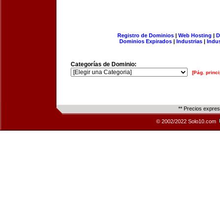
Registro de Dominios
|
Web Hosting
|
D
Dominios Expirados
|
Industrias
|
Indu
Categorías de Dominio:
[Pág. princi
** Precios expre
© 2002/2022 Solo10.com