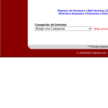
Registro de Dominios
|
Web Hosting
|
D
Dominios Expirados
|
Industrias
|
Indu
Categorías de Dominio:
[Pág. princi
** Precios expre
© 2002/2022 Solo10.com