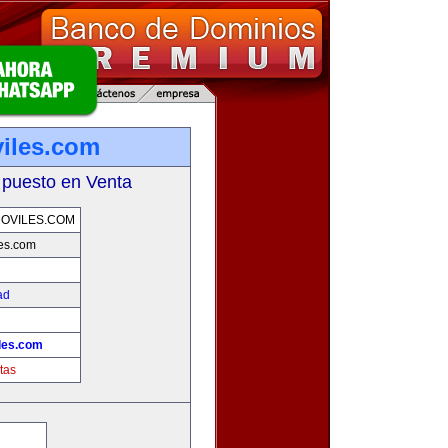
iles.com
 puesto en Venta
OVILES.COM
es.com
ad
les.com
tas