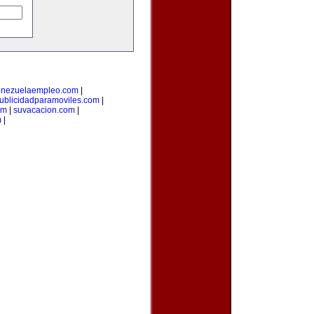
enezuelaempleo.com
|
ublicidadparamoviles.com
|
om
|
suvacacion.com
|
m
|