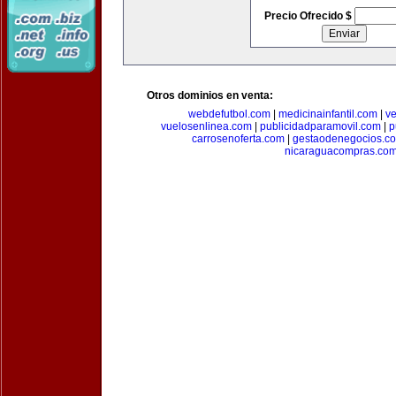
Precio Ofrecido $
Otros dominios en venta:
webdefutbol.com
|
medicinainfantil.com
|
v
vuelosenlinea.com
|
publicidadparamovil.com
|
p
carrosenoferta.com
|
gestaodenegocios.c
nicaraguacompras.co