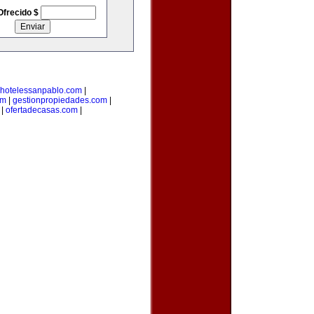
Ofrecido $
hotelessanpablo.com
|
om
|
gestionpropiedades.com
|
|
ofertadecasas.com
|