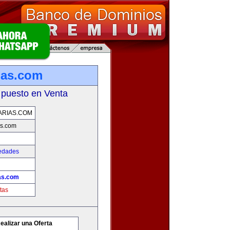
ias.com
 puesto en Venta
ARIAS.COM
as.com
iedades
ias.com
tas
ealizar una Oferta