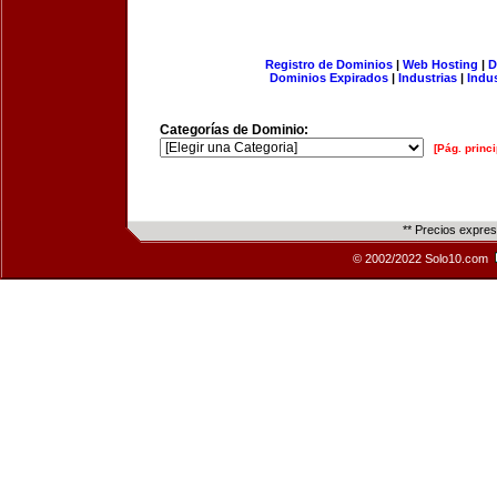
Registro de Dominios
|
Web Hosting
|
D
Dominios Expirados
|
Industrias
|
Indu
Categorías de Dominio:
[Pág. princi
** Precios expre
© 2002/2022 Solo10.com