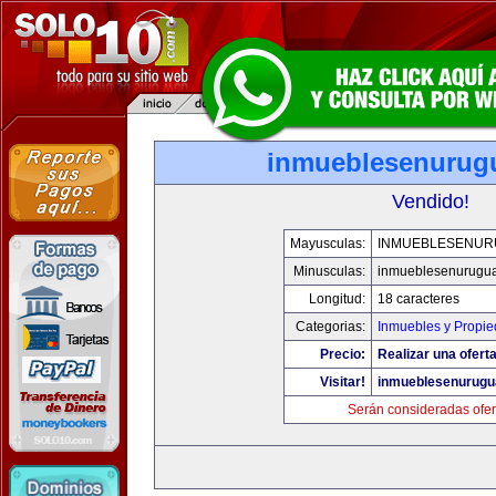
inmueblesenurug
Vendido!
Mayusculas:
INMUEBLESENUR
Minusculas:
inmueblesenurugu
Longitud:
18 caracteres
Categorias:
Inmuebles y Propi
Precio:
Realizar una oferta
Visitar!
inmueblesenurugu
Serán consideradas ofer