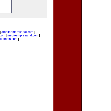
|
ambitoempresarial.com
|
.com
|
medioempresarial.com
|
colombia.com
|