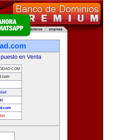
dad.com
 puesto en Venta
CIDAD.COM
d.com
idad
a!
ad.com
tas