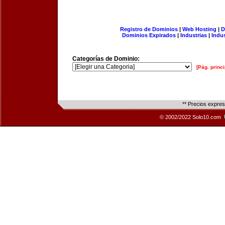
Registro de Dominios
|
Web Hosting
|
D
Dominios Expirados
|
Industrias
|
Indu
Categorías de Dominio:
[Pág. princi
** Precios expre
© 2002/2022 Solo10.com