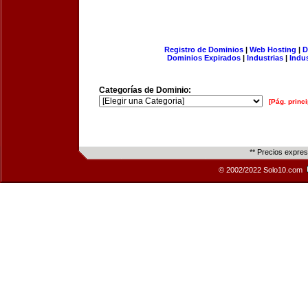
Registro de Dominios
|
Web Hosting
|
D
Dominios Expirados
|
Industrias
|
Indu
Categorías de Dominio:
[Pág. princi
** Precios expre
© 2002/2022 Solo10.com