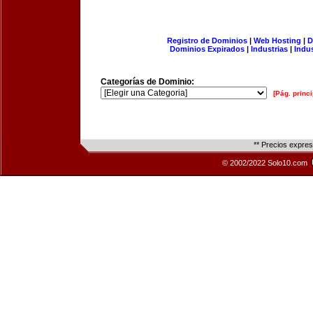
Registro de Dominios
|
Web Hosting
|
D
Dominios Expirados
|
Industrias
|
Indu
Categorías de Dominio:
[Pág. princi
** Precios expre
© 2002/2022 Solo10.com