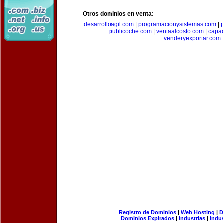
Otros dominios en venta:
desarrolloagil.com
|
programacionysistemas.com
|
publicoche.com
|
ventaalcosto.com
|
capa
venderyexportar.com
Registro de Dominios
|
Web Hosting
|
D
Dominios Expirados
|
Industrias
|
Indu