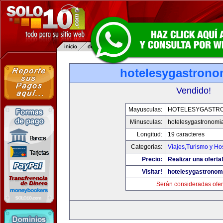
hotelesygastrono
Vendido!
Mayusculas:
HOTELESYGASTR
Minusculas:
hotelesygastronomi
Longitud:
19 caracteres
Categorias:
Viajes,Turismo y H
Precio:
Realizar una oferta
Visitar!
hotelesygastronom
Serán consideradas ofer