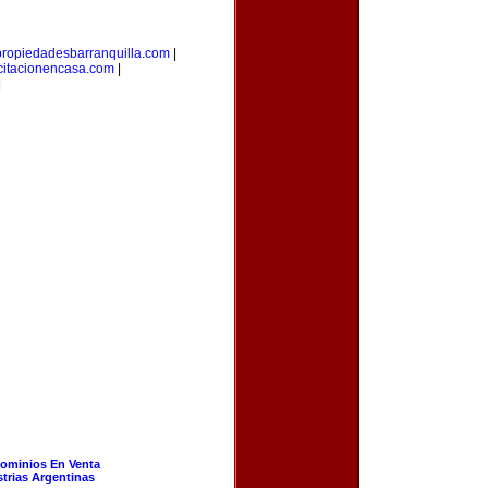
propiedadesbarranquilla.com
|
citacionencasa.com
|
|
ominios En Venta
strias Argentinas