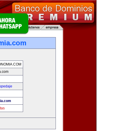
mia.com
ONOMIA.COM
a.com
ospedaje
!
ia.com
tas