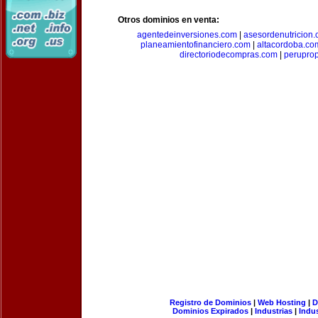
Otros dominios en venta:
agentedeinversiones.com
|
asesordenutricion
planeamientofinanciero.com
|
altacordoba.co
directoriodecompras.com
|
perupro
Registro de Dominios
|
Web Hosting
|
D
Dominios Expirados
|
Industrias
|
Indu