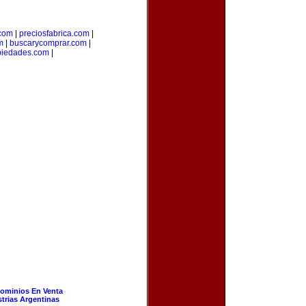
.com
|
preciosfabrica.com
|
m
|
buscarycomprar.com
|
piedades.com
|
ominios En Venta
strias Argentinas