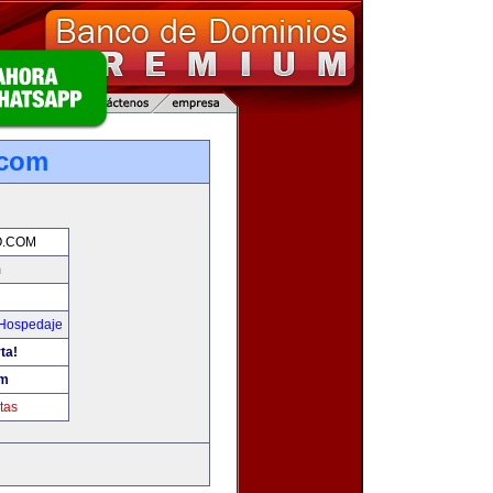
.com
O.COM
m
 Hospedaje
ta!
om
tas