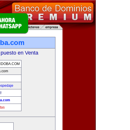
oba.com
 puesto en Venta
RDOBA.COM
a.com
ospedaje
!
ba.com
tas