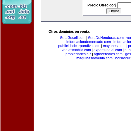
Precio Ofrecido $
Otros dominios en venta:
GuiaGesell.com
|
GuiaDeHonduras.com
|
ve
informaciondemercado.com
|
informaci
publicidadcorporativa.com
|
mayonesa.net
|
p
ventasmadrid.com
|
expomundial.com
|
pub
propiedades.biz
|
agrocereales.com
|
ges
maquinasdeventa.com
|
bolsasrec