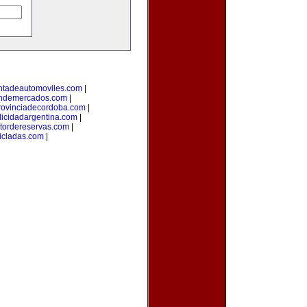
ntadeautomoviles.com
|
ondemercados.com
|
rovinciadecordoba.com
|
licidadargentina.com
|
tordereservas.com
|
icladas.com
|