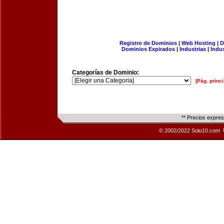
Registro de Dominios
|
Web Hosting
|
D
Dominios Expirados
|
Industrias
|
Indu
Categorías de Dominio:
[Pág. princi
** Precios expre
© 2002/2022 Solo10.com