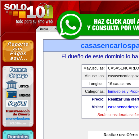
casasencarlosp
El dueño de este dominio lo ha
Mayusculas:
CASASENCARLO
Minusculas:
casasencarlospaz
Longitud:
16 caracteres
Categorias:
Inmuebles y Prop
Precio:
Realizar una ofer
Visitar!
casasencarlospa
Serán consideradas ofer
Realizar una Oferta