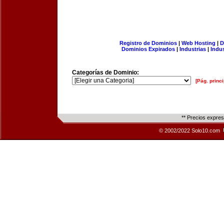
Registro de Dominios
|
Web Hosting
|
D
Dominios Expirados
|
Industrias
|
Indu
Categorías de Dominio:
[Pág. princi
** Precios expre
© 2002/2022 Solo10.com