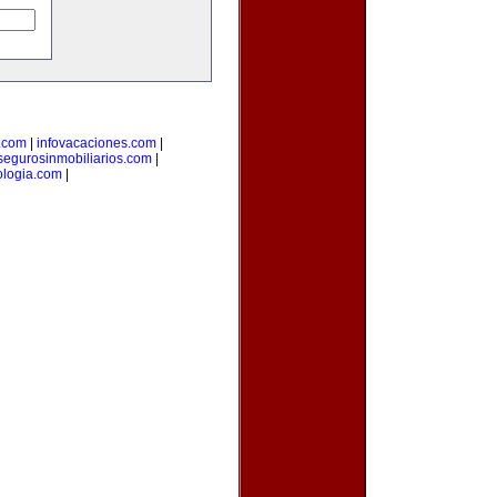
.com
|
infovacaciones.com
|
segurosinmobiliarios.com
|
ologia.com
|