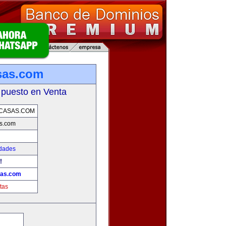
sas.com
 puesto en Venta
CASAS.COM
s.com
edades
!
sas.com
tas