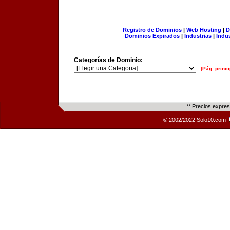
Registro de Dominios
|
Web Hosting
|
D
Dominios Expirados
|
Industrias
|
Indu
Categorías de Dominio:
[Pág. princi
** Precios expre
© 2002/2022 Solo10.com