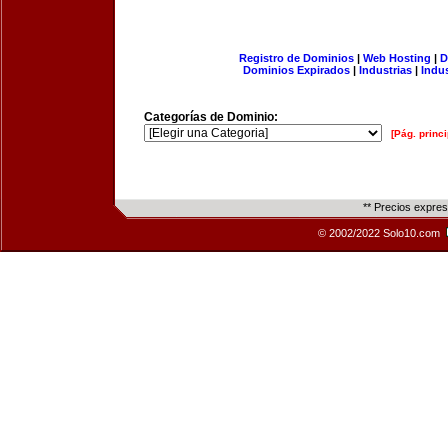
Registro de Dominios
|
Web Hosting
|
D
Dominios Expirados
|
Industrias
|
Indu
Categorías de Dominio:
[Pág. princi
** Precios expre
© 2002/2022 Solo10.com