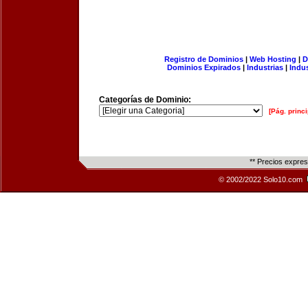
Registro de Dominios
|
Web Hosting
|
D
Dominios Expirados
|
Industrias
|
Indu
Categorías de Dominio:
[Pág. princi
** Precios expre
© 2002/2022 Solo10.com