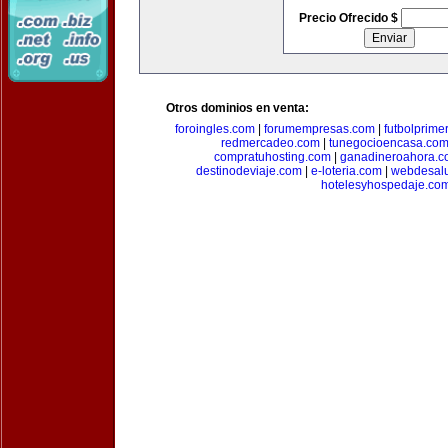
Precio Ofrecido $
Otros dominios en venta:
foroingles.com
|
forumempresas.com
|
futbolprime
redmercadeo.com
|
tunegocioencasa.co
compratuhosting.com
|
ganadineroahora.c
destinodeviaje.com
|
e-loteria.com
|
webdesal
hotelesyhospedaje.co