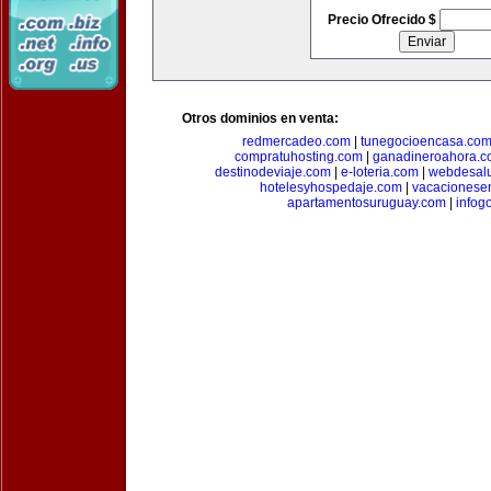
Precio Ofrecido $
Otros dominios en venta:
redmercadeo.com
|
tunegocioencasa.co
compratuhosting.com
|
ganadineroahora.c
destinodeviaje.com
|
e-loteria.com
|
webdesal
hotelesyhospedaje.com
|
vacacionese
apartamentosuruguay.com
|
infog