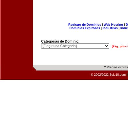
Registro de Dominios
|
Web Hosting
|
D
Dominios Expirados
|
Industrias
|
Indu
Categorías de Dominio:
[Pág. princi
** Precios expre
© 2002/2022 Solo10.com