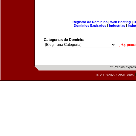
Registro de Dominios
|
Web Hosting
|
D
Dominios Expirados
|
Industrias
|
Indu
Categorías de Dominio:
[Pág. princi
** Precios expre
© 2002/2022 Solo10.com