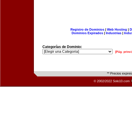
Registro de Dominios
|
Web Hosting
|
D
Dominios Expirados
|
Industrias
|
Indu
Categorías de Dominio:
[Pág. princi
** Precios expre
© 2002/2022 Solo10.com