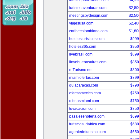
turismoprofesional.com
$4,59
turismoaventuras.com
$2,80
meetingsbydesign.com
$2,50
viajesusa.com
$2,40
caribecolombiano.com
$1,80
hotelesturisticos.com
$999
hoteles365.com
$950
livebrasil.com
$899
ilovebuenosaires.com
$850
e-Turismo.net
$800
miamiofertas.com
$799
guiacaracas.com
$790
ofertasmexico.com
$750
ofertasmiami.com
$750
tuvacacion.com
$750
pasajesenoferta.com
$699
turismosudafrica.com
$680
agentedeturismo.com
$650