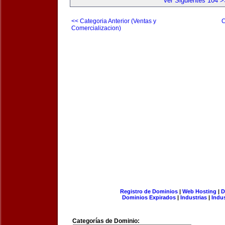
Ver Siguientes 104 >
<< Categoria Anterior (Ventas y
C
Comercializacion)
Registro de Dominios
|
Web Hosting
|
D
Dominios Expirados
|
Industrias
|
Indu
Categorías de Dominio: