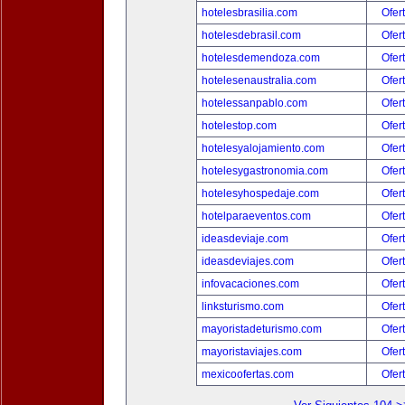
hotelesbrasilia.com
Ofer
hotelesdebrasil.com
Ofer
hotelesdemendoza.com
Ofer
hotelesenaustralia.com
Ofer
hotelessanpablo.com
Ofer
hotelestop.com
Ofer
hotelesyalojamiento.com
Ofer
hotelesygastronomia.com
Ofer
hotelesyhospedaje.com
Ofer
hotelparaeventos.com
Ofer
ideasdeviaje.com
Ofer
ideasdeviajes.com
Ofer
infovacaciones.com
Ofer
linksturismo.com
Ofer
mayoristadeturismo.com
Ofer
mayoristaviajes.com
Ofer
mexicoofertas.com
Ofer