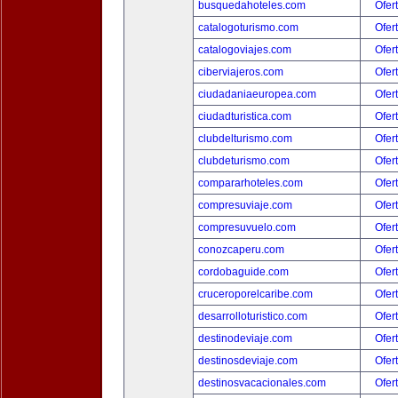
busquedahoteles.com
Ofer
catalogoturismo.com
Ofer
catalogoviajes.com
Ofer
ciberviajeros.com
Ofer
ciudadaniaeuropea.com
Ofer
ciudadturistica.com
Ofer
clubdelturismo.com
Ofer
clubdeturismo.com
Ofer
compararhoteles.com
Ofer
compresuviaje.com
Ofer
compresuvuelo.com
Ofer
conozcaperu.com
Ofer
cordobaguide.com
Ofer
cruceroporelcaribe.com
Ofer
desarrolloturistico.com
Ofer
destinodeviaje.com
Ofer
destinosdeviaje.com
Ofer
destinosvacacionales.com
Ofer