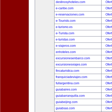
destinosyhoteles.com
Ofer
e-caribe.com
Ofer
e-reservaciones.com
Ofer
e-Tourists.com
Ofer
e-turismo.es
Ofer
e-Turista.com
Ofer
e-turistas.com
Ofer
e-viajeros.com
Ofer
enhoteles.com
Ofer
excursionesenbarco.com
Ofer
excursionesviajes.com
Ofer
fincaturistica.com
Ofer
franquiciadeviajes.com
Ofer
fullargentina.com
Ofer
guiabaires.com
Ofer
guiabarranquilla.com
Ofer
guiabeijing.com
Ofer
guiabsas.com
Ofer