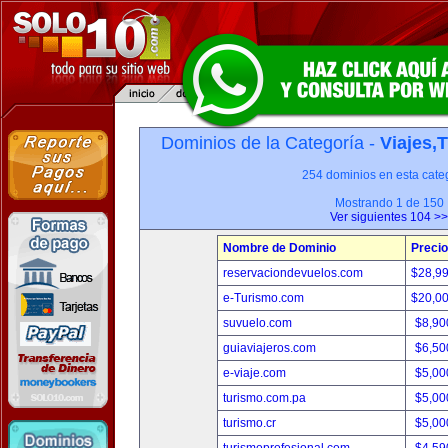
Dominios de la Categoría -
Viajes,
254 dominios en esta categ
Mostrando 1 de 150
Ver siguientes 104 >>
Nombre de Dominio
Precio
reservaciondevuelos.com
$28,9
e-Turismo.com
$20,0
suvuelo.com
$8,90
guiaviajeros.com
$6,50
e-viaje.com
$5,00
turismo.com.pa
$5,00
turismo.cr
$5,00