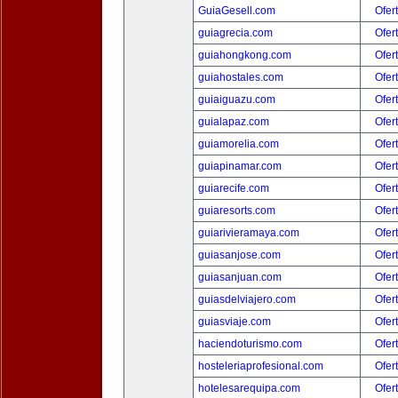
GuiaGesell.com
Ofer
guiagrecia.com
Ofer
guiahongkong.com
Ofer
guiahostales.com
Ofer
guiaiguazu.com
Ofer
guialapaz.com
Ofer
guiamorelia.com
Ofer
guiapinamar.com
Ofer
guiarecife.com
Ofer
guiaresorts.com
Ofer
guiarivieramaya.com
Ofer
guiasanjose.com
Ofer
guiasanjuan.com
Ofer
guiasdelviajero.com
Ofer
guiasviaje.com
Ofer
haciendoturismo.com
Ofer
hosteleriaprofesional.com
Ofer
hotelesarequipa.com
Ofer