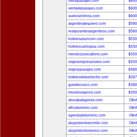
ofertapasajes.com
$600
ventadepasajes.com
$600
vuelosenlinea.com
$600
argentinatequiero.com
$590
restaurantesargentinos.com
$580
hotelesasuncion.com
$550
hotelescarlospaz.com
$550
mendozavacations.com
$550
viajesempresariales.com
$550
viajesypasajes.com
$480
hotelesdebariloche.com
$397
guiadecusco.com
$380
mundoviajeros.com
$350
aboutpatagonia.com
Ofer
africaturismo.com
Ofer
agendadeturismo.com
Ofer
alojamientoenchile.com
Ofer
alojamientomexico.com
Ofer