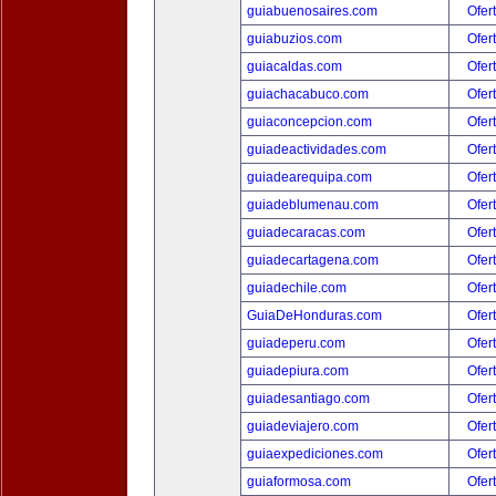
guiabuenosaires.com
Ofer
guiabuzios.com
Ofer
guiacaldas.com
Ofer
guiachacabuco.com
Ofer
guiaconcepcion.com
Ofer
guiadeactividades.com
Ofer
guiadearequipa.com
Ofer
guiadeblumenau.com
Ofer
guiadecaracas.com
Ofer
guiadecartagena.com
Ofer
guiadechile.com
Ofer
GuiaDeHonduras.com
Ofer
guiadeperu.com
Ofer
guiadepiura.com
Ofer
guiadesantiago.com
Ofer
guiadeviajero.com
Ofer
guiaexpediciones.com
Ofer
guiaformosa.com
Ofer